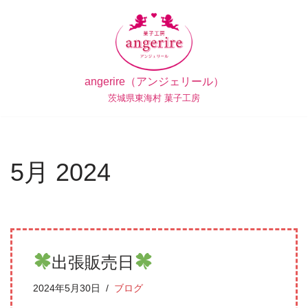
コ
ン
テ
angerire（アンジェリール）
ン
茨城県東海村 菓子工房
ツ
へ
ス
キ
5月 2024
ッ
プ
出張販売日
2024年5月30日
ブログ