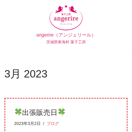
コ
ン
テ
angerire（アンジェリール）
ン
茨城県東海村 菓子工房
ツ
へ
ス
キ
3月 2023
ッ
プ
出張販売日
2023年3月2日
ブログ