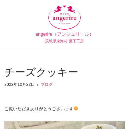
コ
ン
テ
angerire（アンジェリール）
ン
茨城県東海村 菓子工房
ツ
へ
ス
キ
チーズクッキー
ッ
プ
2022年10月22日
ブログ
ご覧いただきありがとうございます