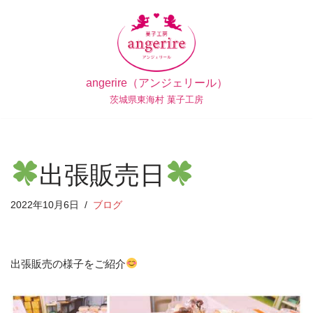
コ
ン
テ
angerire（アンジェリール）
ン
茨城県東海村 菓子工房
ツ
へ
ス
キ
出張販売日
ッ
プ
2022年10月6日
ブログ
出張販売の様子をご紹介