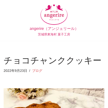
コ
ン
テ
angerire（アンジェリール）
ン
茨城県東海村 菓子工房
ツ
へ
ス
キ
チョコチャンククッキー
ッ
プ
2022年9月23日
ブログ