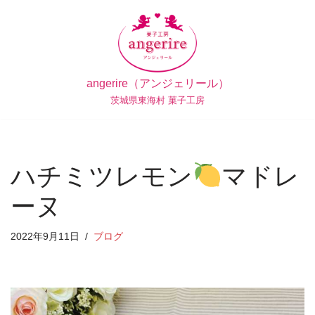
コ
ン
テ
angerire（アンジェリール）
ン
茨城県東海村 菓子工房
ツ
へ
ス
キ
ハチミツレモン
マドレ
ッ
プ
ーヌ
2022年9月11日
ブログ