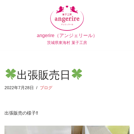
コ
ン
テ
angerire（アンジェリール）
ン
茨城県東海村 菓子工房
ツ
へ
ス
キ
出張販売日
ッ
プ
2022年7月28日
ブログ
出張販売の様子‼︎