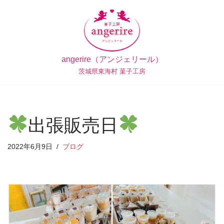
コ
ン
テ
angerire（アンジェリール）
ン
茨城県東海村 菓子工房
ツ
へ
ス
キ
出張販売日
ッ
プ
2022年6月9日
ブログ