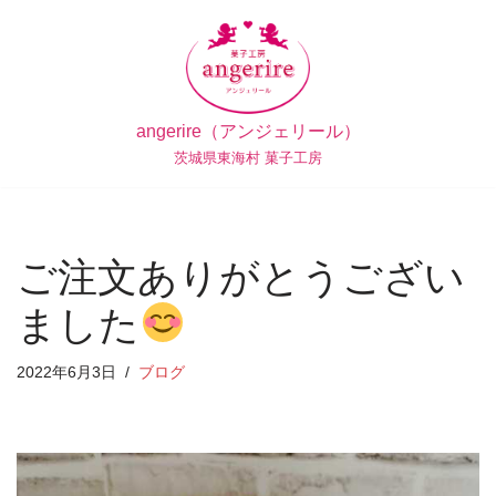
コ
ン
テ
angerire（アンジェリール）
ン
茨城県東海村 菓子工房
ツ
へ
ス
キ
ご注文ありがとうござい
ッ
プ
ました
2022年6月3日
ブログ