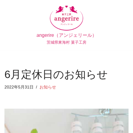
コ
ン
テ
angerire（アンジェリール）
ン
茨城県東海村 菓子工房
ツ
へ
ス
キ
6月定休日のお知らせ
ッ
プ
2022年5月31日
お知らせ