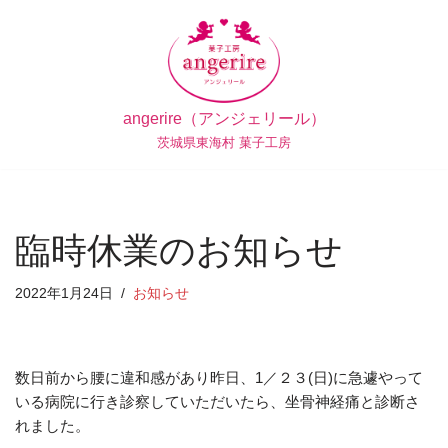
コ
ン
テ
angerire（アンジェリール）
ン
茨城県東海村 菓子工房
ツ
へ
ス
キ
臨時休業のお知らせ
ッ
プ
2022年1月24日
お知らせ
数日前から腰に違和感があり昨日、1／２３(日)に急遽やって
いる病院に行き診察していただいたら、坐骨神経痛と診断さ
れました。