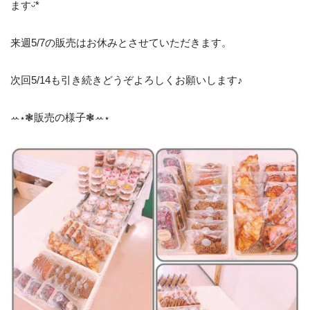
ますᵕ̈*
来週5/7の販売はお休みとさせていただきます。
次回5/14も引き続きどうぞよろしくお願いします♪
ꕀ⋆❃販売の様子❃ꕀ⋆