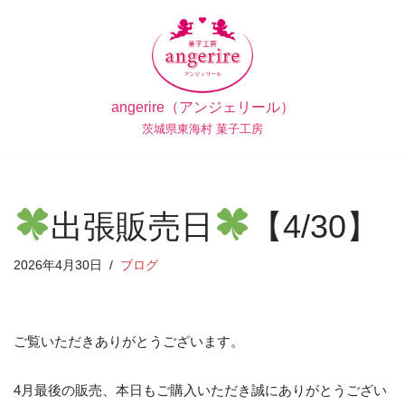
コ
ン
テ
angerire（アンジェリール）
ン
茨城県東海村 菓子工房
ツ
へ
ス
キ
出張販売日
【4/30】
ッ
プ
2026年4月30日
ブログ
ご覧いただきありがとうございます。
4月最後の販売、本日もご購入いただき誠にありがとうござい