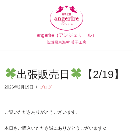
コ
ン
テ
angerire（アンジェリール）
ン
茨城県東海村 菓子工房
ツ
へ
ス
キ
出張販売日
【2/19】
ッ
プ
2026年2月19日
ブログ
ご覧いただきありがとうございます。
本日もご購入いただき誠にありがとうございます☺︎