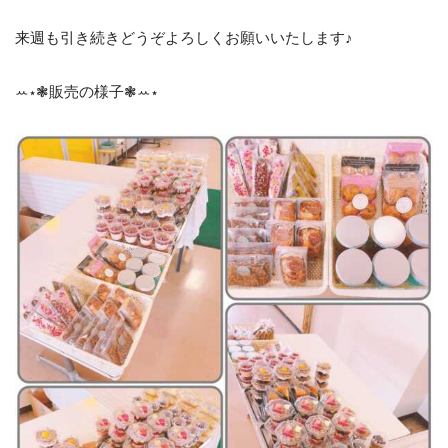
来週も引き続きどうぞよろしくお願いいたします♪
ꕀ⋆❃販売の様子❃ꕀ⋆