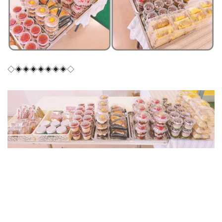
◇◈◈◈◈◈◈◈◇