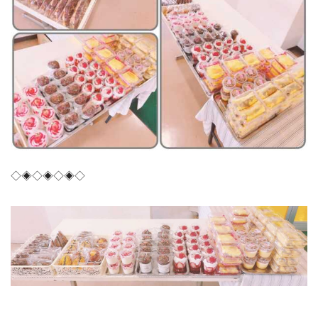
◇◈◇◈◇◈◇