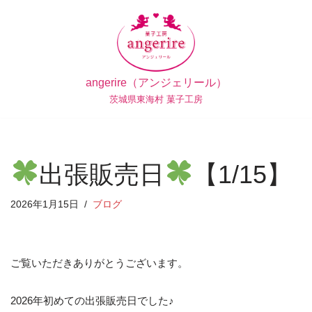
コ
ン
テ
angerire（アンジェリール）
ン
茨城県東海村 菓子工房
ツ
へ
ス
キ
出張販売日
【1/15】
ッ
プ
2026年1月15日
ブログ
ご覧いただきありがとうございます。
2026年初めての出張販売日でした♪