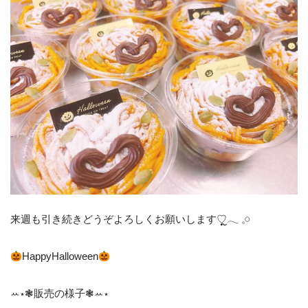
来週も引き続きどうぞよろしくお願いします♡ຼ‪𓂃 𓈒𓏸
HappyHalloween
ꕀ⋆❃販売の様子❃ꕀ⋆