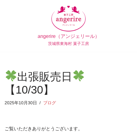
コ
ン
テ
angerire（アンジェリール）
ン
茨城県東海村 菓子工房
ツ
へ
ス
キ
出張販売日
ッ
プ
【10/30】
2025年10月30日
ブログ
ご覧いただきありがとうございます。