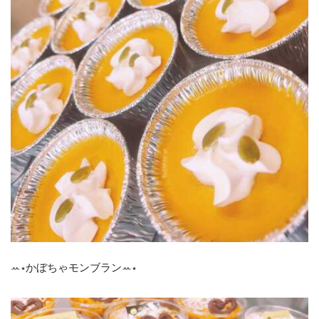
ꕀ⋆かぼちゃモンブランꕀ⋆