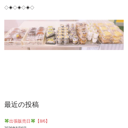
◇◈◇◈◇◈◇
最近の投稿
出張販売日
【8/6】