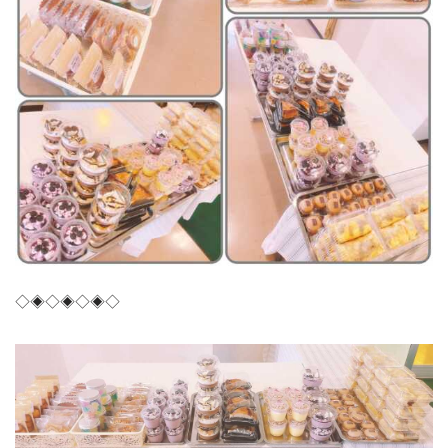
◇◈◇◈◇◈◇