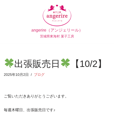
コ
ン
テ
angerire（アンジェリール）
ン
茨城県東海村 菓子工房
ツ
へ
ス
キ
出張販売日
【10/2】
ッ
プ
2025年10月2日
ブログ
ご覧いただきありがとうございます。
毎週木曜日、出張販売日です♪