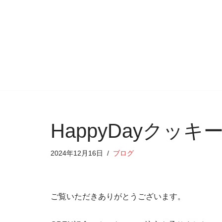
コ
ン
テ
ン
ツ
へ
ス
キ
HappyDayクッキ
ッ
プ
2024年12月16日
ブログ
ご覧いただきありがとうございます。