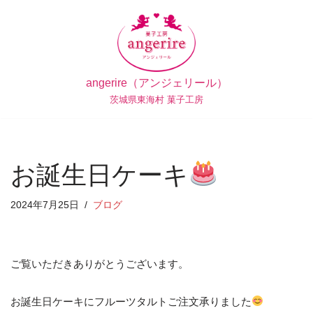
コ
ン
テ
angerire（アンジェリール）
ン
茨城県東海村 菓子工房
ツ
へ
ス
キ
お誕生日ケーキ
ッ
プ
2024年7月25日
ブログ
ご覧いただきありがとうございます。
お誕生日ケーキにフルーツタルトご注文承りました