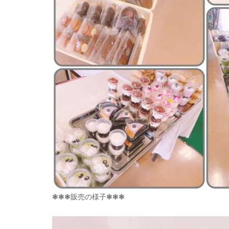
❃❃❃販売の様子❃❃❃