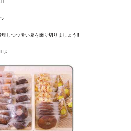
ﾟ
♪
理しつつ暑い夏を乗り切りましょう!!
𓏸