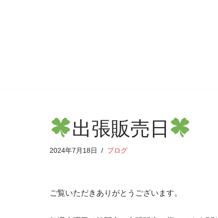
コ
ン
テ
ン
ツ
へ
ス
キ
出張販売日
ッ
プ
2024年7月18日
ブログ
ご覧いただきありがとうございます。