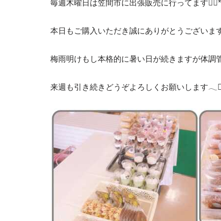
毎週木曜日は笠間市に出張販売に行ってます❁⃘*.
本日もご購入いただき誠にありがとうございます
梅雨明けもし本格的に暑い日が続きますが体調管
来週も引き続きどうぞよろしくお願いします𓂃❁⃘𓈒