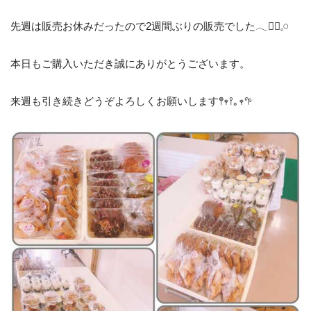
先週は販売お休みだったので2週間ぶりの販売でした𓂃❁⃘𓈒𓏸
本日もご購入いただき誠にありがとうございます。
来週も引き続きどうぞよろしくお願いします𖤣𖥧𖥣｡𖥧𖧧