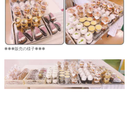
❃❃❃販売の様子❃❃❃