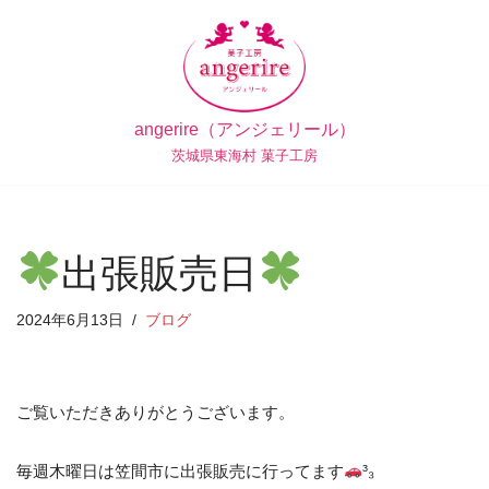
コ
ン
テ
angerire（アンジェリール）
ン
茨城県東海村 菓子工房
ツ
へ
ス
キ
出張販売日
ッ
プ
2024年6月13日
ブログ
ご覧いただきありがとうございます。
毎週木曜日は笠間市に出張販売に行ってます
³₃