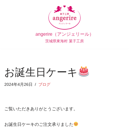
コ
ン
テ
angerire（アンジェリール）
ン
茨城県東海村 菓子工房
ツ
へ
ス
キ
お誕生日ケーキ
ッ
プ
2024年4月26日
ブログ
ご覧いただきありがとうございます。
お誕生日ケーキのご注文承りました