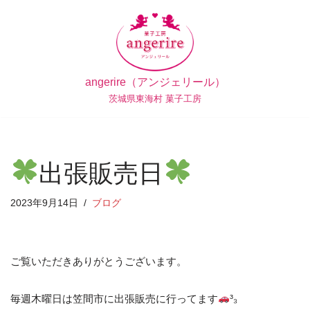
コ
ン
テ
angerire（アンジェリール）
ン
茨城県東海村 菓子工房
ツ
へ
ス
キ
出張販売日
ッ
プ
2023年9月14日
ブログ
ご覧いただきありがとうございます。
毎週木曜日は笠間市に出張販売に行ってます
³₃