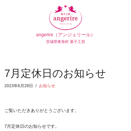
コ
ン
テ
angerire（アンジェリール）
ン
茨城県東海村 菓子工房
ツ
へ
ス
キ
7月定休日のお知らせ
ッ
プ
2023年6月28日
お知らせ
ご覧いただきありがとうございます。
7月定休日のお知らせです。