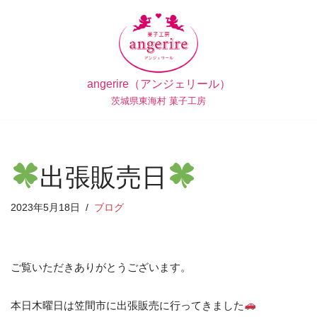
コ
ン
テ
angerire（アンジェリール）
ン
茨城県東海村 菓子工房
ツ
へ
ス
キ
出張販売日
ッ
プ
2023年5月18日
ブログ
ご覧いただきありがとうございます。
本日木曜日は笠間市に出張販売に行ってきました